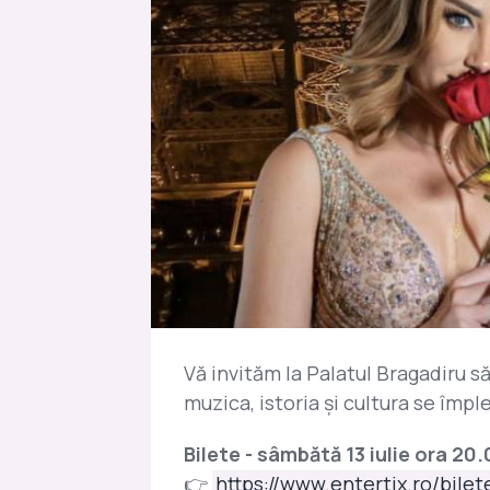
Vă invităm la Palatul Bragadiru s
muzica, istoria și cultura se împl
Bilete - sâmbătă 13 iulie ora 20.
👉
https://www.entertix.ro/bilet