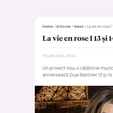
Home
/
Articole
/
News
/
La vie en rose I 
La vie en rose I 13 și
15 Iunie 2024, 23:04
Un proiect nou, o călătorie muzic
aniversează Ziua Bastiliei 13 și 14 