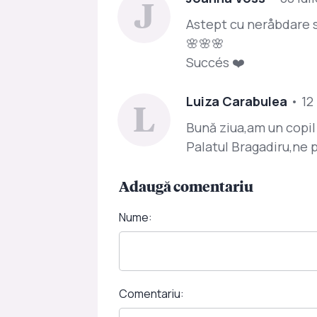
J
Astept cu neråbdare 
🌸🌸🌸
Succés ❤️
Luiza Carabulea
• 12 
L
Bună ziua,am un copil
Palatul Bragadiru,ne p
Adaugă comentariu
Nume:
Comentariu: