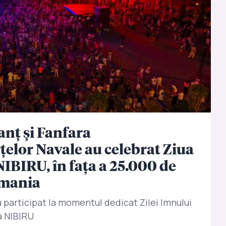
anț și Fanfara
țelor Navale au celebrat Ziua
NIBIRU, în fața a 25.000 de
omania
participat la momentul dedicat Zilei Imnului
a NIBIRU