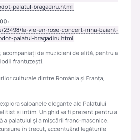
odot-palatul-bragadiru.html
.00:
e/23498/la-vie-en-rose-concert-irina-baiant-
odot-palatul-bragadiru.html
r, acompaniați de muzicieni de elită, pentru a
lodii franțuzești.
urilor culturale dintre România și Franța,
 explora saloanele elegante ale Palatului
litist şi intim. Un ghid va fi prezent pentru a
ă a palatului şi a mişcării franc-masonice.
ncursiune în trecut, accentuând legăturile