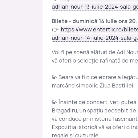
adrian-nour-13-iulie-2024-sala-g
Bilete - duminică 14 iulie ora 20
👉
https://www.entertix.ro/bilet
adrian-nour-14-iulie-2024-sala-g
Voi fi pe scenă alături de Adi Nou
vă oferi o selecție rafinată de me
💫 Seara va fi o celebrare a legăt
marcând simbolic Ziua Bastiliei.
💫 Înainte de concert, veţi putea
Bragadiru, un spaţiu deosebit de e
vă conduce prin istoria fascinant
Expoziţia istorică vă va oferi o i
regale şi culturale.