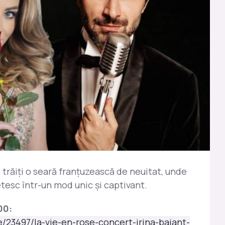
ă trăiți o seară franțuzească de neuitat, unde
etesc într-un mod unic și captivant.
00:
e/23497/la-vie-en-rose-concert-irina-baiant-