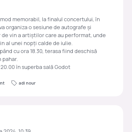
 mod memorabil, la finalul concertului, în
 va organiza o sesiune de autografe și
r de vin a artiștilor care au performat, unde
n al unei nopți calde de iulie.
pând cu ora 18.30, terasa fiind deschisă
n pahar.
a 20.00 în superba sală Godot
ant
adi nour
e 2024, 10:39