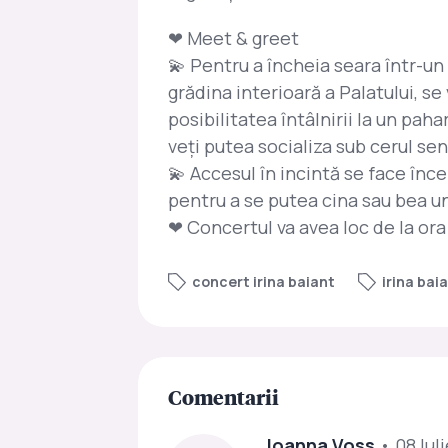
❤ Meet & greet
💫 Pentru a încheia seara într-un
grădina interioară a Palatului, se
posibilitatea întâlnirii la un paha
veți putea socializa sub cerul seni
💫 Accesul în incintă se face înce
pentru a se putea cina sau bea u
❤ Concertul va avea loc de la or
concert irina baiant
irina bai
Comentarii
Joanna Voss
• 08 Iuli