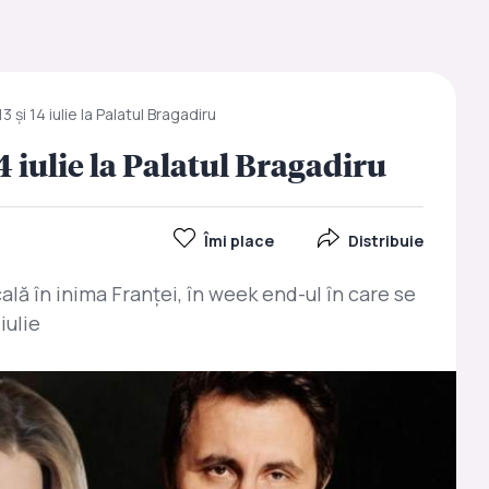
13 și 14 iulie la Palatul Bragadiru
 14 iulie la Palatul Bragadiru
Îmi place
Distribuie
ală în inima Franței, în week end-ul în care se
iulie