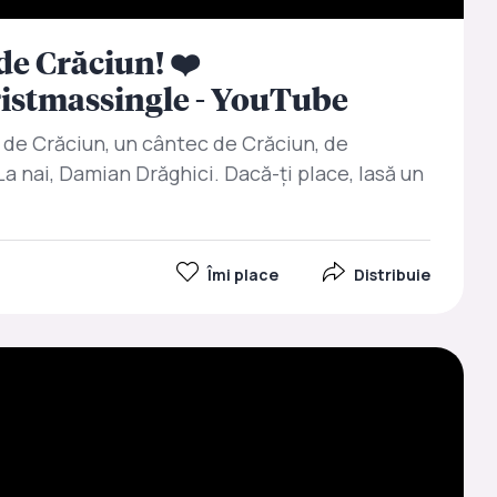
 de Crăciun! ❤️
istmassingle - YouTube
, de Crăciun, un cântec de Crăciun, de
a nai, Damian Drăghici. Dacă-ți place, lasă un
Îmi place
Distribuie