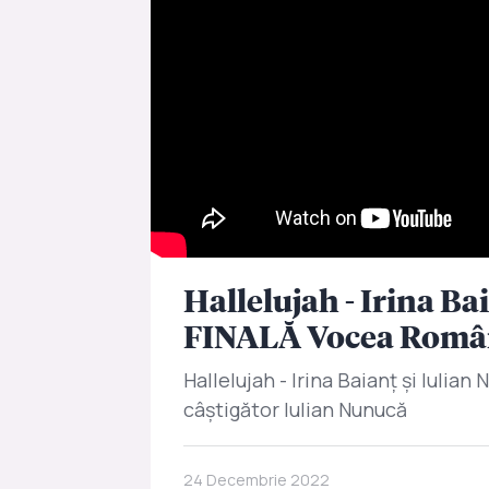
Hallelujah - Irina Ba
FINALĂ Vocea Româ
Hallelujah - Irina Baianț și Iulia
câștigător Iulian Nunucă
24 Decembrie 2022