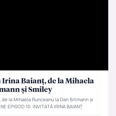
u Irina Baianț, de la Mihaela
mann și Smiley
nț, de la Mihaela Runceanu la Dan Bitmann și
E EPISOD 10. INVITATĂ IRINA BAIANȚ