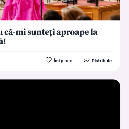
 că-mi sunteți aproape la
ă!
Îmi place
Distribuie