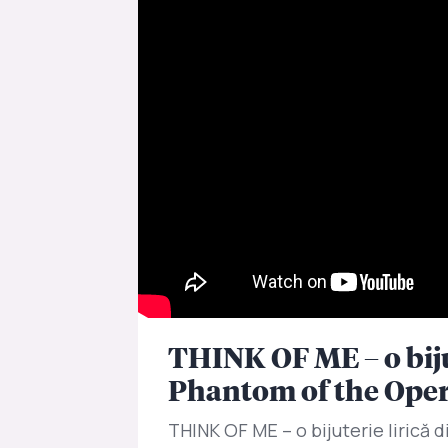
THINK OF ME – o biju
Phantom of the Oper
THINK OF ME – o bijuterie lirică