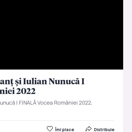
ianț și Iulian Nunucă I
niei 2022
n Nunucă I FINALĂ Vocea României 2022,
Îmi place
Distribuie