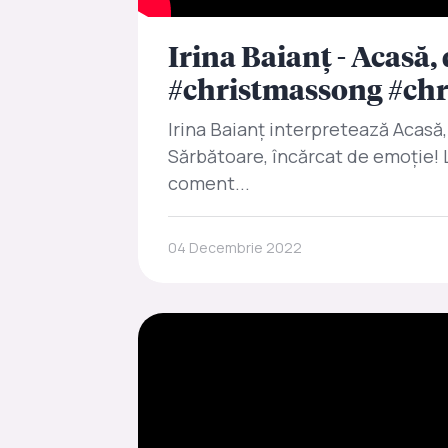
Irina Baianț - Acasă,
#christmassong #chr
Irina Baianț interpretează Acasă
Sărbătoare, încărcat de emoție! L
coment...
04 Decembrie 2022