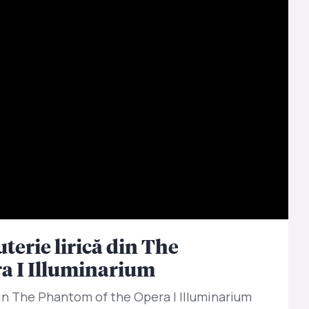
terie lirică din The
a I Illuminarium
 din The Phantom of the Opera I Illuminarium