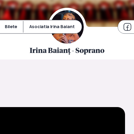
Bilete
Asociatia Irina Baiant
Irina Baianț - Soprano