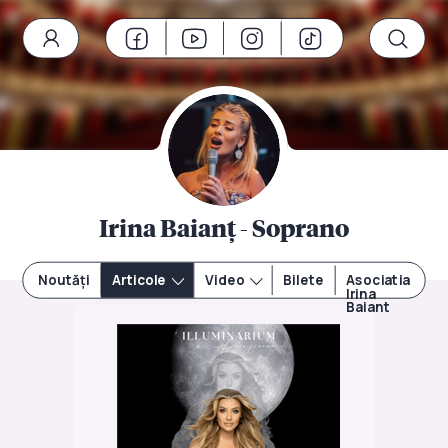
Irina Baianț - Soprano
Noutăți
Articole
Video
Bilete
Asociatia
Irina
Baiant