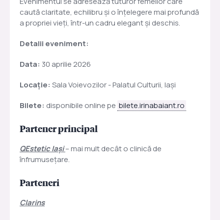
Evenimentul se adresează tuturor femeilor care
caută claritate, echilibru și o înțelegere mai profundă
a propriei vieți, într-un cadru elegant și deschis.
Detalii eveniment:
Data:
30 aprilie 2026
Locație:
Sala Voievozilor - Palatul Culturii, Iași
Bilete:
disponibile online pe
bilete.irinabaiant.ro
Partener principal
QEstetic Iași
– mai mult decât o clinică de
înfrumusețare.
Parteneri
Clarins