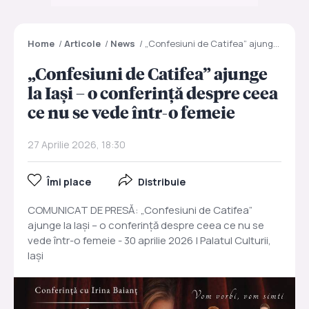
Home
/
Articole
/
News
/
„Confesiuni de Catifea” ajunge la Iași – o conferință despre ceea ce nu se vede într-o femeie
„Confesiuni de Catifea” ajunge
la Iași – o conferință despre ceea
ce nu se vede într-o femeie
27 Aprilie 2026, 18:30
Îmi place
Distribuie
COMUNICAT DE PRESĂ: „Confesiuni de Catifea”
ajunge la Iași – o conferință despre ceea ce nu se
vede într-o femeie - 30 aprilie 2026 | Palatul Culturii,
Iași