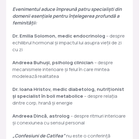
Evenimentul aduce împreună patru specialiști din
domenii esențiale pentru înțelegerea profundă a
feminității:
Dr. Emilia Solomon, medic endocrinolog
– despre
echilibrul hormonal și impactul lui asupra vieții de zi
cu zi
Andreea Buhuși, psiholog clinician
– despre
mecanismele interioare și felul în care mintea
modelează realitatea
Dr. Ioana Hristov, medic diabetolog, nutriționist
și specialist în boli metabolice
– despre relația
dintre corp, hrană și energie
Andreea Dincă, astrolog
– despre ritmuri interioare
și conexiunea cu sensul personal
„Confesiuni de Catifea”
nu este o conferință