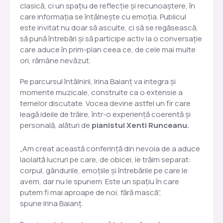
clasică, ci un spațiu de reflecție și recunoaștere, în
care informația se întâlnește cu emoția. Publicul
este invitat nu doar să asculte, ci să se regăsească,
să pună întrebări și să participe activ la o conversație
care aduce în prim-plan ceea ce, de cele mai multe
ori, rămâne nevăzut.
Pe parcursul întâlnirii, Irina Baianț va integra și
momente muzicale, construite ca o extensie a
temelor discutate. Vocea devine astfel un fir care
leagă ideile de trăire, într-o experiență coerentă și
personală, alături de
pianistul Xenti Runceanu.
„Am creat această conferință din nevoia de a aduce
laolaltă lucruri pe care, de obicei, le trăim separat:
corpul, gândurile, emoțiile și întrebările pe care le
avem, dar nu le spunem. Este un spațiu în care
putem fi mai aproape de noi, fără mască”,
spune Irina Baianț.