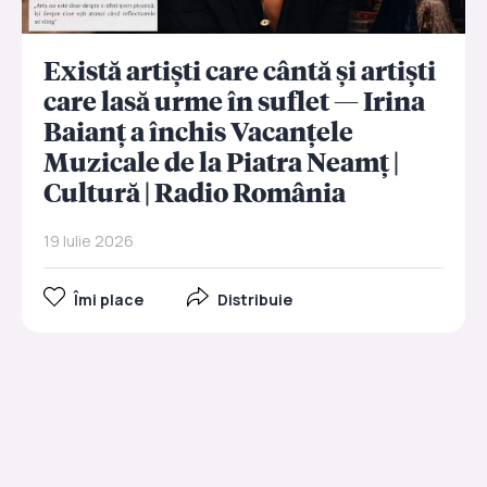
Există artiști care cântă și artiști
care lasă urme în suflet — Irina
Baianț a închis Vacanțele
Muzicale de la Piatra Neamț |
Cultură | Radio România
19 Iulie 2026
Îmi place
Distribuie